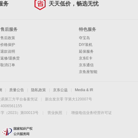
服务
天天低价，畅选无忧
售后服务
特色服务
售后政策
夺宝岛
价格保护
DIY装机
退款说明
延保服务
返修/退换货
京东E卡
取消订单
京东通信
京鱼座智能
测
|
质量公告
|
隐私政策
|
京东公益
|
Media & IR
交易第三方平台备案凭证
|
新出发京零 字第大120007号
06561155
2023）第00013号
|
营业执照
|
增值电信业务经营许可证