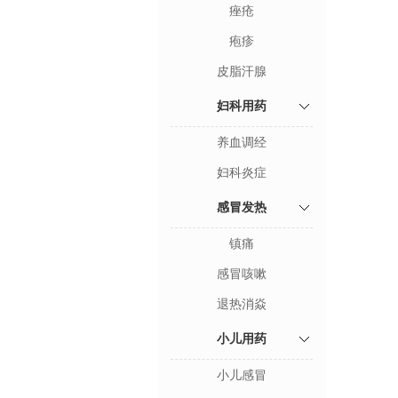
痤疮
疱疹
皮脂汗腺
妇科用药
养血调经
妇科炎症
感冒发热
镇痛
感冒咳嗽
退热消焱
小儿用药
小儿感冒