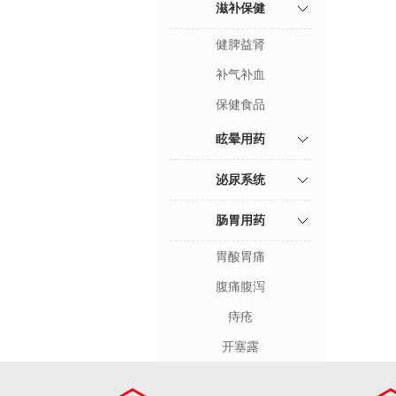
滋补保健
健脾益肾
补气补血
保健食品
眩晕用药
泌尿系统
肠胃用药
胃酸胃痛
腹痛腹泻
痔疮
开塞露