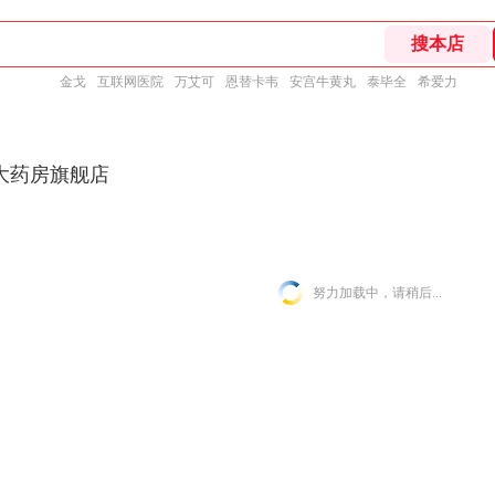
金戈
互联网医院
万艾可
恩替卡韦
安宫牛黄丸
泰毕全
希爱力
大药房旗舰店
努力加载中，请稍后...