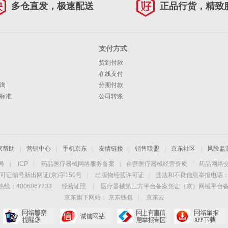
多仓直发，极速配送
正品行货，精致
支付方式
货到付款
在线支付
询
分期付款
标准
公司转账
家帮助
|
营销中心
|
手机京东
|
友情链接
|
销售联盟
|
京东社区
|
风险监
4号
|
ICP
|
药品医疗器械网络服务备案
|
自营医疗器械经营资质
|
药品网络
可证编号新出网证(京)字150号
|
出版物经营许可证
|
违法和不良信息举报电话：40
线：4006067733
经营证照
|
医疗器械第三方平台备案凭证（京）网械平台备字（
京东旗下网站：
京东钱包
|
京东云