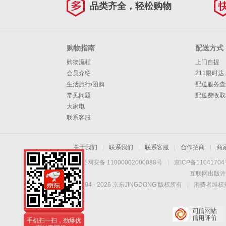
品类齐全，轻松购物
购物指南
配送方式
购物流程
上门自提
会员介绍
211限时达
生活旅行/团购
配送服务查
常见问题
配送费收取
大家电
联系客服
关于我们
|
联系我们
|
联系客服
|
合作招商
|
商
京公网安备 11000002000088号
|
京ICP备1104170
互联网出版许
Copyright © 2004 -
2026
京东JINGDONG 版权所有
|
消费者维权热
手机扫一扫，劲爆优
惠触手可得！
手机扫一扫，劲爆优