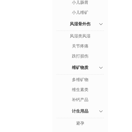
小儿肠胃
小儿维矿
风湿骨外伤
风湿类风湿
关节疼痛
跌打损伤
维矿物质
多维矿物
维生素类
补钙产品
计生用品
避孕