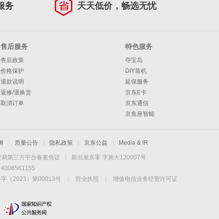
服务
天天低价，畅选无忧
售后服务
特色服务
售后政策
夺宝岛
价格保护
DIY装机
退款说明
延保服务
返修/退换货
京东E卡
取消订单
京东通信
京鱼座智能
测
|
质量公告
|
隐私政策
|
京东公益
|
Media & IR
交易第三方平台备案凭证
|
新出发京零 字第大120007号
06561155
2023）第00013号
|
营业执照
|
增值电信业务经营许可证