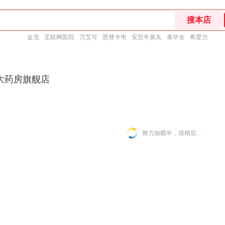
金戈
互联网医院
万艾可
恩替卡韦
安宫牛黄丸
泰毕全
希爱力
大药房旗舰店
努力加载中，请稍后...