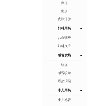
痤疮
疱疹
皮脂汗腺
妇科用药
养血调经
妇科炎症
感冒发热
镇痛
感冒咳嗽
退热消焱
小儿用药
小儿感冒