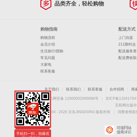
品类齐全，轻松购物
购物指南
配送方式
购物流程
上门自提
会员介绍
211限时达
生活旅行/团购
配送服务查
常见问题
配送费收取
大家电
联系客服
关于我们
|
联系我们
|
联系客服
|
合作招商
|
商
京公网安备 11000002000088号
|
京ICP备1104170
互联网出版许
Copyright © 2004 -
2026
京东JINGDONG 版权所有
|
消费者维权热
手机扫一扫，劲爆优
惠触手可得！
手机扫一扫，劲爆优