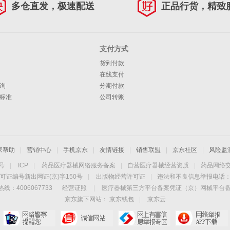
多仓直发，极速配送
正品行货，精致
支付方式
货到付款
在线支付
询
分期付款
标准
公司转账
家帮助
|
营销中心
|
手机京东
|
友情链接
|
销售联盟
|
京东社区
|
风险监
4号
|
ICP
|
药品医疗器械网络服务备案
|
自营医疗器械经营资质
|
药品网络
可证编号新出网证(京)字150号
|
出版物经营许可证
|
违法和不良信息举报电话：40
线：4006067733
经营证照
|
医疗器械第三方平台备案凭证（京）网械平台备字（
京东旗下网站：
京东钱包
|
京东云