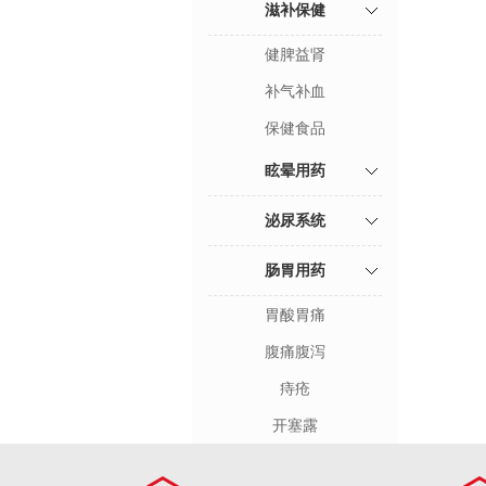
滋补保健
健脾益肾
补气补血
保健食品
眩晕用药
泌尿系统
肠胃用药
胃酸胃痛
腹痛腹泻
痔疮
开塞露