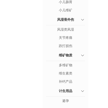
小儿肠胃
小儿维矿
风湿骨外伤
风湿类风湿
关节疼痛
跌打损伤
维矿物质
多维矿物
维生素类
补钙产品
计生用品
避孕